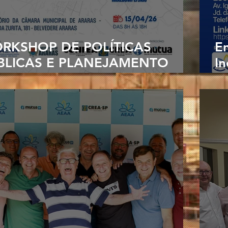
RKSHOP DE POLÍTICAS
En
BLICAS E PLANEJAMENTO
I
BANO
Su