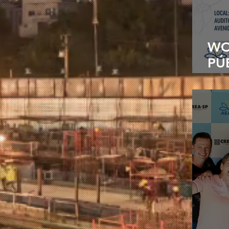
WO
PÚ
UR